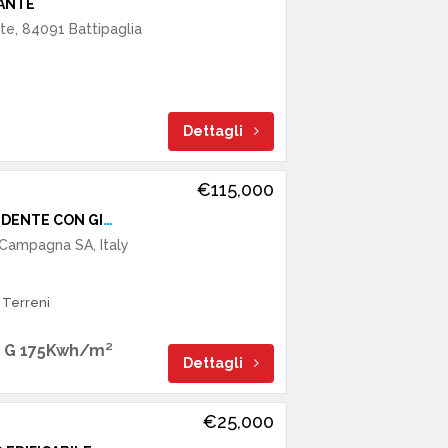
ANTE
te, 84091 Battipaglia
Dettagli
€115,000
SOLUZIONE INDIPENDENTE CON GIARDINO E TERRENO
Campagna SA, Italy
 Terreni
G 175Kwh/m²
Dettagli
€25,000