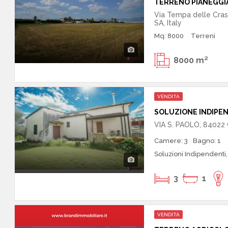
TERRENO PIANEGGI
Via Tempa delle Cras
SA, Italy
Mq: 8000
Terreni
8000 m²
VENDITA
VIA S. PAOLO, 84022 
Camere: 3
Bagno: 1
Soluzioni Indipendenti,
3
1
VENDITA