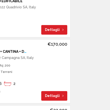
EDIFICABILE
022 Quadrivio SA, Italy
Dettagli
€170,000
SOL. INDIPENDENTE + CANTINA + DEPOSITO + TERRENO
2 Campagna SA, Italy
Mq: 200
 Terreni
6
2
²
Dettagli