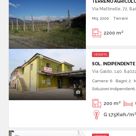
TERRENO AGRICOLO 
Via Mattinelle, 72, 84
Mq: 2200
Terreni
2200 m²
VENDITA
Via Galdo, 140, 8402
Camere: 6
Bagni: 2
Soluzioni Indipendenti,
200 m²
G 175Kwh/m