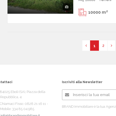
10000 m²
2
1
tattaci
Iscriviti alla Newsletter
84025 Eboli (SA), Piazza della
Repubblica, 4
Chiamaci Fisso: 0828 21 16 11 -
BRAND Immobiliare è la tua Agenz
Mobile: 334 85 04 985
info@brandimmobiliare.it