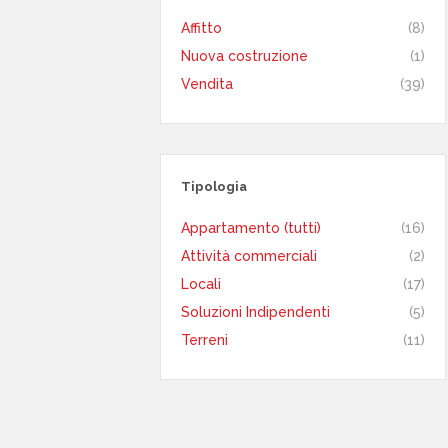
Affitto
(8)
Nuova costruzione
(1)
Vendita
(39)
Tipologia
Appartamento (tutti)
(16)
Attività commerciali
(2)
Locali
(17)
Soluzioni Indipendenti
(5)
Terreni
(11)