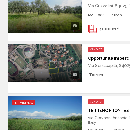
Via Cuzzolini, 84025 E
Mq: 4000
Terreni
4000 m²
VENDITA
Via Serracapilli, 84025
Terreni
VENDITA
IN EVIDENZA
via Giovanni Antonio 
Italy
Mq: 10000
Terreni