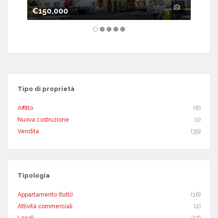
€150,000
€133,
Tipo di proprietà
Affitto
(8)
Nuova costruzione
(1)
Vendita
(39)
Tipologia
Appartamento (tutti)
(16)
Attività commerciali
(2)
Locali
(17)