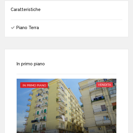
Caratteristiche
Piano Terra
In primo piano
VENDITA
IN PRIMO PIANO
IN PRI