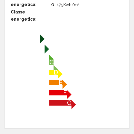
energetica:
G : 175Kwh/m²
Classe
energetica:
A+
A
B
C
D
E
F
G