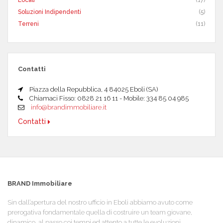
Soluzioni Indipendenti
(5)
Terreni
(11)
Contatti
Piazza della Repubblica, 4 84025 Eboli (SA)
Chiamaci Fisso: 0828 21 16 11 - Mobile: 334 85 04 985
info@brandimmobiliare.it
Contatti
BRAND Immobiliare
Sin dall’apertura del nostro ufficio in Eboli abbiamo avuto come
prerogativa fondamentale quella di costruire un team giovane,
dinamico, al passo coi tempi ed attento a tutte le evoluzioni.